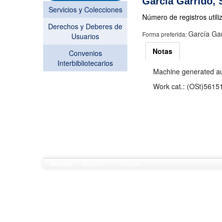
García Garrido, 
Servicios y Colecciones
Número de registros utili
Derechos y Deberes de
García Gar
Forma preferida:
Usuarios
Notas
Convenios
Interbibliotecarios
Machine generated aut
Work cat.: (OSt)56151
Español
English
Idiomas: