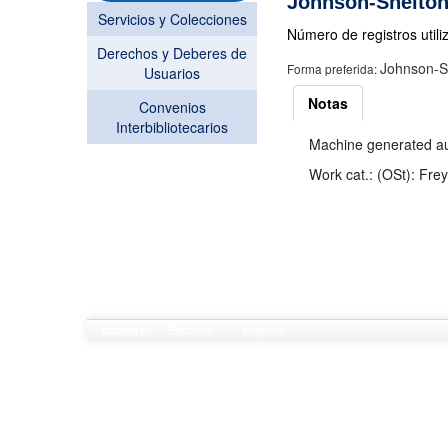
Johnson-Shelton,
Servicios y Colecciones
Número de registros utili
Derechos y Deberes de
Johnson-Sh
Forma preferida:
Usuarios
Notas
Convenios
Interbibliotecarios
Machine generated aut
Work cat.: (OSt): Fr
Español
English
Idiomas: