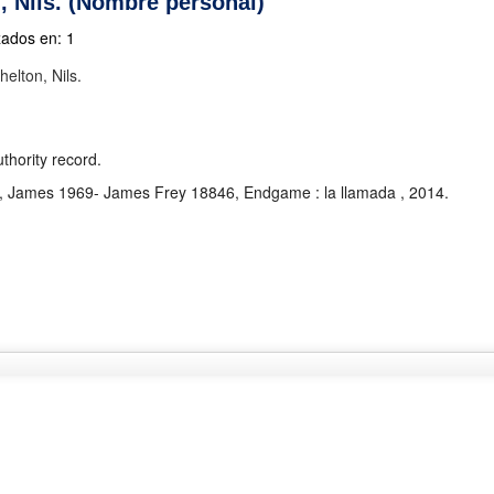
 Nils. (Nombre personal)
zados en: 1
elton, Nils.
hority record.
ey, James 1969- James Frey 18846, Endgame : la llamada , 2014.