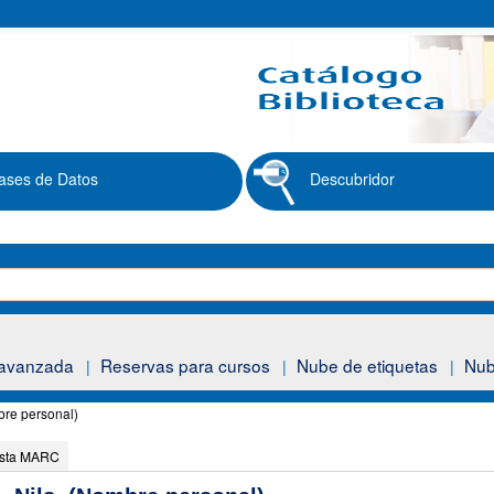
ases de Datos
Descubridor
avanzada
Reservas para cursos
Nube de etiquetas
Nub
bre personal)
ista MARC