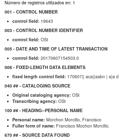
Número de registros utilizados en: 1
001 - CONTROL NUMBER
control field:
19643
003 - CONTROL NUMBER IDENTIFIER
control field:
OSt
005 - DATE AND TIME OF LATEST TRANSACTION
control field:
20170607154503.0
008 - FIXED-LENGTH DATA ELEMENTS
fixed length control field:
170607|| aca||aabn | a|a d
040 ## - CATALOGING SOURCE
Original cataloging agency:
OSt
Transcribing agency:
OSt
100 ## - HEADING--PERSONAL NAME
Personal name:
Morchon Morcillo, Francisco
Fuller form of name:
Francisco Mochon Morcillo.
670 ## - SOURCE DATA FOUND