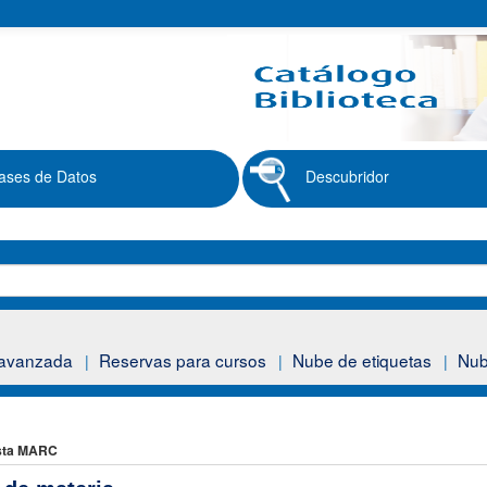
ases de Datos
Descubridor
avanzada
Reservas para cursos
Nube de etiquetas
Nub
sta MARC