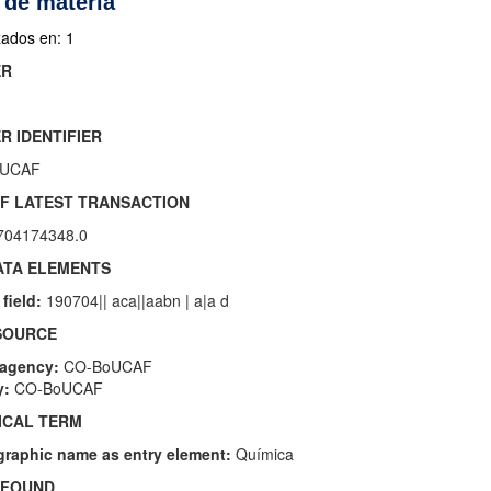
 de materia
zados en: 1
ER
R IDENTIFIER
UCAF
 OF LATEST TRANSACTION
04174348.0
DATA ELEMENTS
field:
190704|| aca||aabn | a|a d
 SOURCE
 agency:
CO-BoUCAF
y:
CO-BoUCAF
PICAL TERM
graphic name as entry element:
Química
A FOUND