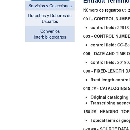
Entrada Término
Servicios y Colecciones
Número de registros utili
Derechos y Deberes de
001 - CONTROL NUMB
Usuarios
control field:
22918
Convenios
003 - CONTROL NUMBE
Interbibliotecarios
control field:
CO-Bo
005 - DATE AND TIME
control field:
201907
008 - FIXED-LENGTH 
fixed length control 
040 ## - CATALOGING
Original cataloging
Transcribing agenc
150 ## - HEADING--TO
Topical term or geo
670 ## - SOURCE DAT