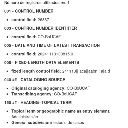
Número de registros utilizados en: 1
001 - CONTROL NUMBER
control field:
26837
003 - CONTROL NUMBER IDENTIFIER
control field:
CO-BoUCAF
005 - DATE AND TIME OF LATEST TRANSACTION
control field:
20241113130815.0
008 - FIXED-LENGTH DATA ELEMENTS
fixed length control field:
241113|| aca||aabn | a|a d
040 ## - CATALOGING SOURCE
Original cataloging agency:
CO-BoUCAF
Transcribing agency:
CO-BoUCAF
150 ## - HEADING--TOPICAL TERM
Topical term or geographic name as entry element:
Administración
General subdivision:
estudio de casos