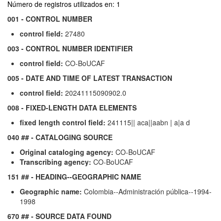
Número de registros utilizados en: 1
001 - CONTROL NUMBER
control field:
27480
003 - CONTROL NUMBER IDENTIFIER
control field:
CO-BoUCAF
005 - DATE AND TIME OF LATEST TRANSACTION
control field:
20241115090902.0
008 - FIXED-LENGTH DATA ELEMENTS
fixed length control field:
241115|| aca||aabn | a|a d
040 ## - CATALOGING SOURCE
Original cataloging agency:
CO-BoUCAF
Transcribing agency:
CO-BoUCAF
151 ## - HEADING--GEOGRAPHIC NAME
Geographic name:
Colombia--Administración pública--1994-
1998
670 ## - SOURCE DATA FOUND