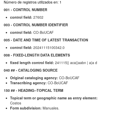
Número de registros utilizados en: 1
001 - CONTROL NUMBER
control field:
27602
003 - CONTROL NUMBER IDENTIFIER
control field:
CO-BoUCAF
005 - DATE AND TIME OF LATEST TRANSACTION
control field:
20241115100342.0
008 - FIXED-LENGTH DATA ELEMENTS
fixed length control field:
241115|| aca||aabn | a|a d
040 ## - CATALOGING SOURCE
Original cataloging agency:
CO-BoUCAF
Transcribing agency:
CO-BoUCAF
150 ## - HEADING--TOPICAL TERM
Topical term or geographic name as entry element:
Costos
Form subdivision:
Manuales.