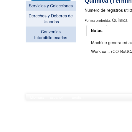
Química (Términ
Servicios y Colecciones
Número de registros utili
Derechos y Deberes de
Química
Forma preferida:
Usuarios
Notas
Convenios
Interbibliotecarios
Machine generated aut
Work cat.: (CO-BoUCA
Español
English
Idiomas: