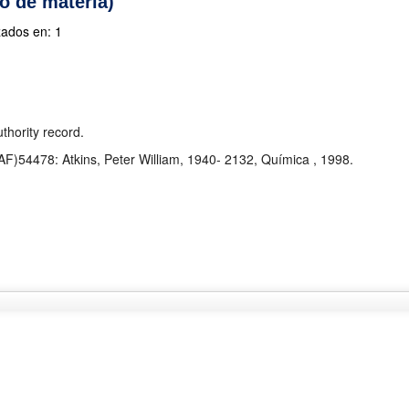
o de materia)
zados en: 1
hority record.
F)54478: Atkins, Peter William, 1940- 2132, Química , 1998.