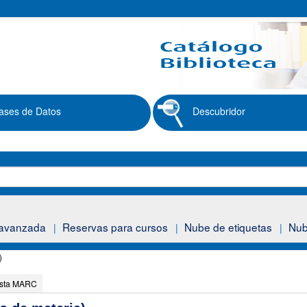
ases de Datos
Descubridor
avanzada
Reservas para cursos
Nube de etiquetas
Nub
)
ista MARC