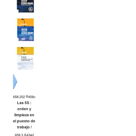
Siguiente
658.202 R456c
Las 5S :
orden y
limpieza en
el puesto de
trabajo /
658.3 A434d