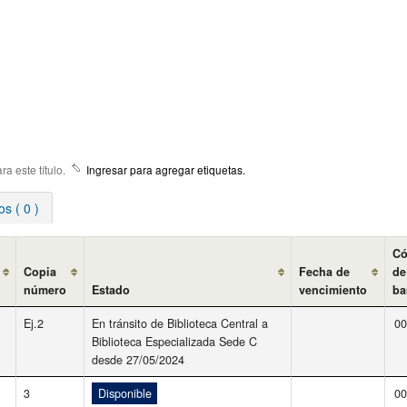
a este título.
Ingresar para agregar etiquetas.
s ( 0 )
Có
Copia
Fecha de
de
número
Estado
vencimiento
ba
Ej.2
En tránsito de Biblioteca Central a
00
Biblioteca Especializada Sede C
desde 27/05/2024
3
Disponible
00