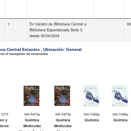
1
En tránsito de Biblioteca Central a
00
Biblioteca Especializada Sede C
desde 30/04/2024
ca Central Estantes , Ubicación: General
rar el navegador de estanterías
7 Q77f
540 A873q
540 A873q
540 C456q
540 C456q
ion y
Química
Química
Química
Química
tores
Moléculas
Moléculas