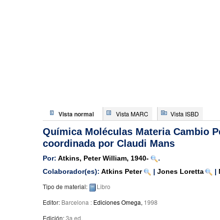
Vista normal
Vista MARC
Vista ISBD
Química Moléculas Materia Cambio
P
coordinada por Claudi Mans
Por:
Atkins, Peter William
, 1940-
.
Colaborador(es):
Atkins Peter
|
Jones Loretta
|
Tipo de material:
Libro
Editor:
Barcelona :
Ediciones Omega,
1998
Edición:
3a ed
.