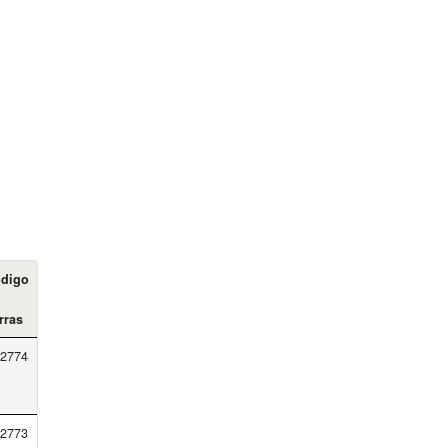
digo
rras
2774
2773