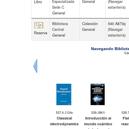
Especializada
General
(
Navegar
Libro
Sede C
estantería
)
General
Biblioteca
Colección
540 A873q
Central
General
(
Navegar
Reserva
General
estantería
)
Navegando Bibliote
Cer
Previo
537.6 J124c
539 J861i
539.
Classical
Introducción al
Fis
electrodynamics
mundo cuántico
reac