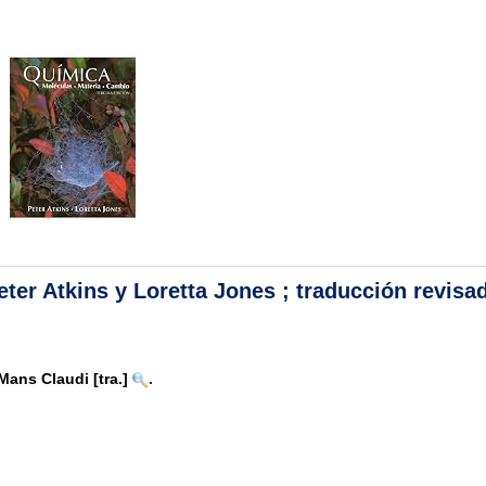
eter Atkins y Loretta Jones ; traducción revisa
Mans Claudi
[tra.]
.