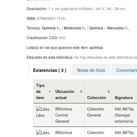
Descripción:
1 v. (en paginació múltiple) : col. il., fot. ; 26 cm
.
ISBN:
9788428211314.
Tema(s):
Química
|
Moléculas
|
Química -- Manuales
Clasificación CDD:
540
Lista(s) en las que aparece este ítem:
quimica
Etiquetas de esta biblioteca:
No hay etiquetas de esta biblioteca par
Existencias
( 3 )
Notas de título
Comentario
Tipo
de
Ubicación
ítem
actual
Colección
Signatura
Biblioteca
Colección
540 A873q
Central
General
(
Navegar
Libro
General
estantería
)
Biblioteca
Colección
540 A873q