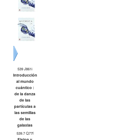
Siguiente
539 J861i
Introducción
al mundo
cuántico :
de la danza
de las
partículas a
las semillas
de las
galaxias
539.7 Q77f
Fision y