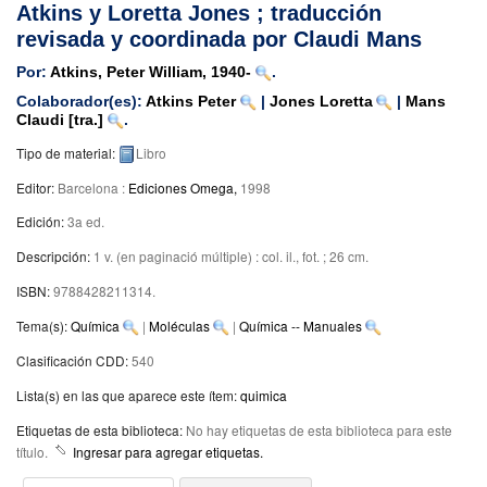
Atkins y Loretta Jones ; traducción
revisada y coordinada por Claudi Mans
Por:
Atkins, Peter William
, 1940-
.
Colaborador(es):
Atkins Peter
|
Jones Loretta
|
Mans
Claudi
[tra.]
.
Tipo de material:
Libro
Editor:
Barcelona :
Ediciones Omega,
1998
Edición:
3a ed
.
Descripción:
1 v. (en paginació múltiple) : col. il., fot. ; 26 cm
.
ISBN:
9788428211314.
Tema(s):
Química
|
Moléculas
|
Química -- Manuales
Clasificación CDD:
540
Lista(s) en las que aparece este ítem:
quimica
Etiquetas de esta biblioteca:
No hay etiquetas de esta biblioteca para este
título.
Ingresar para agregar etiquetas.