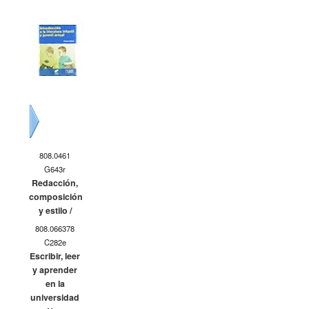
Siguiente
808.0461
G643r
Redacción,
composición
y estilo /
808.066378
C282e
Escribir, leer
y aprender
en la
universidad