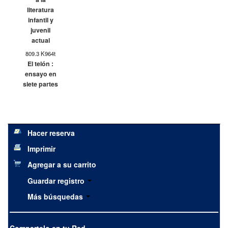
literatura
infantil y
juvenil
actual
809.3 K964t
El telón :
ensayo en
siete partes
Hacer reserva
Imprimir
Agregar a su carrito
Guardar registro
Más búsquedas
Compartelo en tu Red