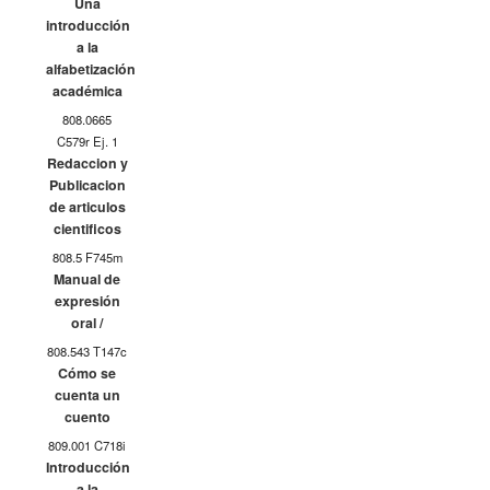
Una
introducción
a la
alfabetización
académica
808.0665
C579r Ej. 1
Redaccion y
Publicacion
de articulos
cientificos
808.5 F745m
Manual de
expresión
oral /
808.543 T147c
Cómo se
cuenta un
cuento
809.001 C718i
Introducción
a la