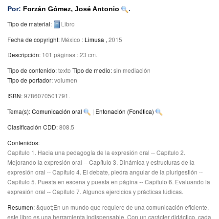
Por:
Forzán Gómez, José Antonio
.
Tipo de material:
Libro
Fecha de copyright:
México :
Limusa ,
2015
Descripción:
101 páginas : 23 cm
.
Tipo de contenido:
texto
Tipo de medio:
sin mediación
Tipo de portador:
volumen
ISBN:
9786070501791.
Tema(s):
Comunicación oral
|
Entonación (Fonética)
Clasificación CDD:
808.5
Contenidos:
Capítulo 1. Hacia una pedagogía de la expresión oral -- Capítulo 2.
Mejorando la expresión oral -- Capítulo 3. Dinámica y estructuras de la
expresión oral -- Capítulo 4. El debate, piedra angular de la plurigestión --
Capítulo 5. Puesta en escena y puesta en página -- Capítulo 6. Evaluando la
expresión oral -- Capítulo 7. Algunos ejercicios y prácticas lúdicas.
Resumen:
&quot;En un mundo que requiere de una comunicación eficiente,
este libro es una herramienta indispensable. Con un carácter didáctico, cada