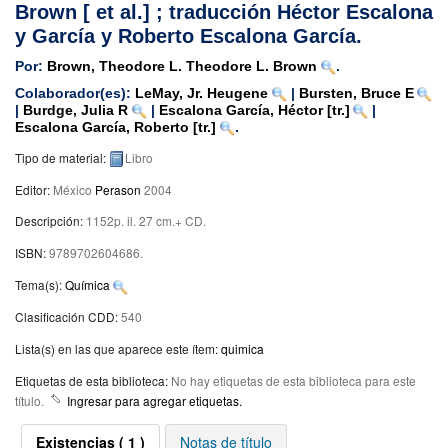
Brown [ et al.] ; traducción Héctor Escalona
y García y Roberto Escalona García.
Por:
Brown, Theodore L. Theodore L. Brown
.
Colaborador(es):
LeMay, Jr. Heugene
|
Bursten, Bruce E
|
Burdge, Julia R
|
Escalona García, Héctor
[tr.]
|
Escalona García, Roberto
[tr.]
.
Tipo de material:
Libro
Editor:
México
Perason
2004
Descripción:
1152p. il. 27 cm.+ CD
.
ISBN:
9789702604686.
Tema(s):
Química
Clasificación CDD:
540
Lista(s) en las que aparece este ítem:
quimica
Etiquetas de esta biblioteca:
No hay etiquetas de esta biblioteca para este
título.
Ingresar para agregar etiquetas.
Existencias
( 1 )
Notas de título