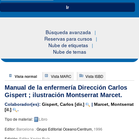
Ir
Búsqueda avanzada
Reservas para cursos
Nube de etiquetas
Nube de temas
Vista normal
Vista MARC
Vista ISBD
Manual de la enfermería
Dirección Carlos
Gispert ; ilustración Montserrat Marcet.
Colaborador(es):
Gispert, Carlos
[dir.]
|
Marcet, Montserrat
[il.]
.
Tipo de material:
Libro
Editor:
Barcelona :
Grupo Editorial Oceano/Centrum,
1996
Edición:
Editor Xavier Ruíz
.