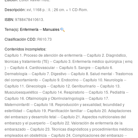
Descripción:
xvi, 1168 p. : il. ; 26 cm. + 1 CD-Rom
.
ISBN:
9788478410613.
Tema(s):
Enfermería -- Manuales
Clasificación CDD:
R610.73
Contenidos incompletos:
Capítulo 1. Proceso de atención de enfermería -- Capítulo 2. Diagnóstico,
técnicas y tratamiento (TE) -- Capítulo 3. Enfermería médico quirúrgica ( emq
) -- Capítulo 4. Cardiovascular -- Capítulo 5. Sangre -- Capítulo 6.
Dermatología -- Capítulo 7. Digestivo -- Capítulo 8. Salud mental - Trastornos
del comportamiento -- Capítulo 9. Endocrino -- Capítulo 10. Neurología --
Capítulo 11. Ginecología -- Capítulo 12. Genitourinario -- Capítulo 13.
Musculoesquelético -- Capítulo 14. Respiratorio -- Capítulo 15. Pediatría --
Capítulo 16. Oftalmología y Otorrinolaringología -- Capítulo 17.
Maternoinfantil -- Capítulo 18. Reproducción y sexualidad; fecundidad y
esterilidad -- Capítulo 19. Planificación familiar -- Capítulo 20. Adaptaciones
del embarazo y desarrollo fetal -- Capítulo 21. Aspectos nutricionales del
embarazo y el puerperio -- Capítulo 22. Valoración de enfermería de la
embarazado -- Capítulo 23. Técnicas diagnósticos y procedimientos médicos
empleados en obstetricia -- Capítulo 24. Complicaciones del embarazo --