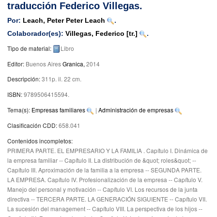
traducción Federico Villegas.
Por:
Leach, Peter Peter Leach
.
Colaborador(es):
Villegas, Federico
[tr.]
.
Tipo de material:
Libro
Editor:
Buenos Aires
Granica,
2014
Descripción:
311p. il. 22 cm
.
ISBN:
9789506415594.
Tema(s):
Empresas familiares
|
Administración de empresas
Clasificación CDD:
658.041
Contenidos incompletos:
PRIMERA PARTE. EL EMPRESARIO Y LA FAMILIA . Capítulo I. Dinámica de
la empresa familiar -- Capítulo II. La distribución de &quot; roles&quot; --
Capítulo III. Aproximación de la familia a la empresa -- SEGUNDA PARTE.
LA EMPRESA. Capítulo IV. Profesionalización de la empresa -- Capítulo V.
Manejo del personal y motivación -- Capítulo VI. Los recursos de la junta
directiva -- TERCERA PARTE. LA GENERACIÓN SIGUIENTE -- Capítulo VII.
La sucesión del management -- Capítulo VIII. La perspectiva de los hijos --