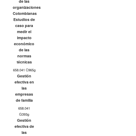
de las
organizaciones
Colombianas
Estudios de
caso para
medir el
impacto
económico
de las
normas
técnicas
658.041 C965g
Gestión
efectiva en
las
empresas
de familia
658.041
G393g
Gestión
efectiva de
las