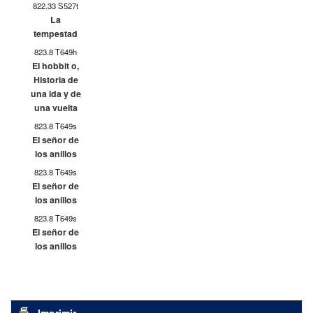
822.33 S527t
La
tempestad
823.8 T649h
El hobbit o,
Historia de
una ida y de
una vuelta
823.8 T649s
El señor de
los anillos
823.8 T649s
El señor de
los anillos
823.8 T649s
El señor de
los anillos
Imprimir