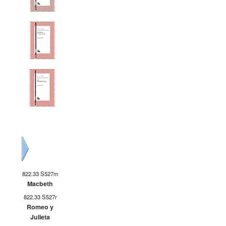
Siguiente
822.33 S527m
Macbeth
822.33 S527r
Romeo y
Julieta