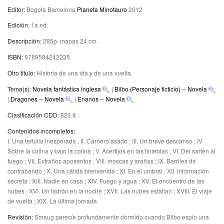
Editor:
Bogota Barcelona
Planeta Minotauro
2012
Edición:
1a ed
.
Descripción:
285p. mapas 24 cm
.
ISBN:
9789584242235.
Otro título:
Historia de una ida y de una vuelta
.
Tema(s):
Novela fantástica inglesa
|
Bilbo (Personaje ficticio) -- Novela
|
Dragones -- Novela
|
Enanos -- Novela
Clasificación CDD:
823.8
Contenidos incompletos:
I. Una tertulia inesperada , II. Carnero asado ; III. Un breve descanso ; IV.
Sobre la colina y bajo la colina ; V. Acertijos en las tinieblas ; VI. Del sartén al
fuego ; VII. Extraños aposentos ; VIII. moscas y arañas ; IX. Barriles de
contrabando ; X. Una cálida bienvenida ; XI. En el umbral ; XII. Información
secreta ; XIII. Nadie en casa ; XIV. Fuego y agua ; XV. El encuentro de las
nubes ; XVI. Un ladrón en la noche ; XVII. Las nubes estallan ; XVIII. El viaje
de vuelta ; XIX. La última jornada
Revisión:
Smaug parecía profundamente dormido cuando Bilbo espío una