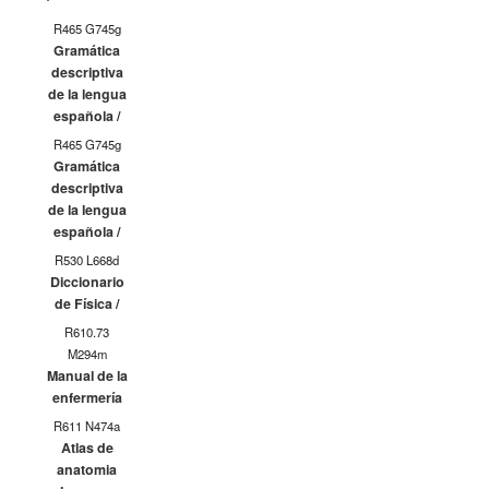
Siguiente
R465 G745g
Gramática
descriptiva
de la lengua
española /
R465 G745g
Gramática
descriptiva
de la lengua
española /
R530 L668d
Diccionario
de Física /
R610.73
M294m
Manual de la
enfermería
R611 N474a
Atlas de
anatomia