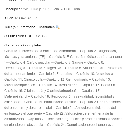
Descripción:
xvi, 1168 p. : il. ; 26 cm. + 1 CD-Rom
.
ISBN:
9788478410613.
Tema(s):
Enfermería -- Manuales
Clasificación CDD:
R610.73
Contenidos incompletos:
Capítulo 1. Proceso de atención de enfermería -- Capítulo 2. Diagnóstico,
técnicas y tratamiento (TE) -- Capítulo 3. Enfermería médico quirúrgica ( emq
) -- Capítulo 4. Cardiovascular -- Capítulo 5. Sangre -- Capítulo 6.
Dermatología -- Capítulo 7. Digestivo -- Capítulo 8. Salud mental - Trastornos
del comportamiento -- Capítulo 9. Endocrino -- Capítulo 10. Neurología --
Capítulo 11. Ginecología -- Capítulo 12. Genitourinario -- Capítulo 13.
Musculoesquelético -- Capítulo 14. Respiratorio -- Capítulo 15. Pediatría --
Capítulo 16. Oftalmología y Otorrinolaringología -- Capítulo 17.
Maternoinfantil -- Capítulo 18. Reproducción y sexualidad; fecundidad y
esterilidad -- Capítulo 19. Planificación familiar -- Capítulo 20. Adaptaciones
del embarazo y desarrollo fetal -- Capítulo 21. Aspectos nutricionales del
embarazo y el puerperio -- Capítulo 22. Valoración de enfermería de la
embarazado -- Capítulo 23. Técnicas diagnósticos y procedimientos médicos
empleados en obstetricia -- Capítulo 24. Complicaciones del embarazo --