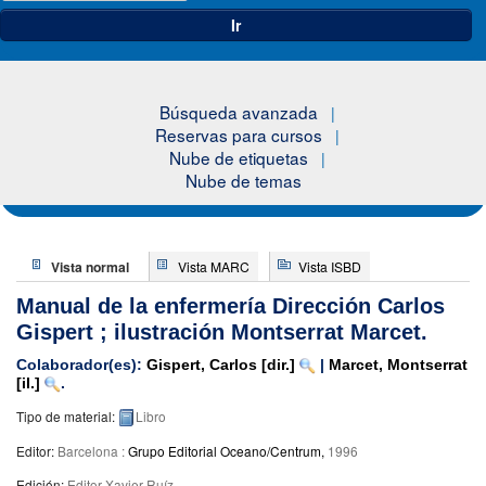
Ir
Búsqueda avanzada
Reservas para cursos
Nube de etiquetas
Nube de temas
Vista normal
Vista MARC
Vista ISBD
Manual de la enfermería
Dirección Carlos
Gispert ; ilustración Montserrat Marcet.
Colaborador(es):
Gispert, Carlos
[dir.]
|
Marcet, Montserrat
[il.]
.
Tipo de material:
Libro
Editor:
Barcelona :
Grupo Editorial Oceano/Centrum,
1996
Edición:
Editor Xavier Ruíz
.