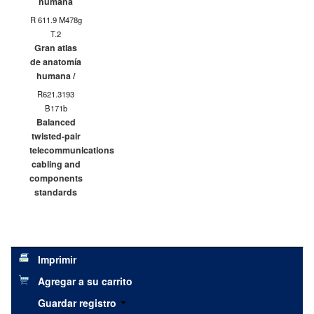
humana
R 611.9 M478g
T.2
Gran atlas
de anatomía
humana /
R621.3193
B171b
Balanced
twisted-pair
telecommunications
cabling and
components
standards
Imprimir
Agregar a su carrito
Guardar registro