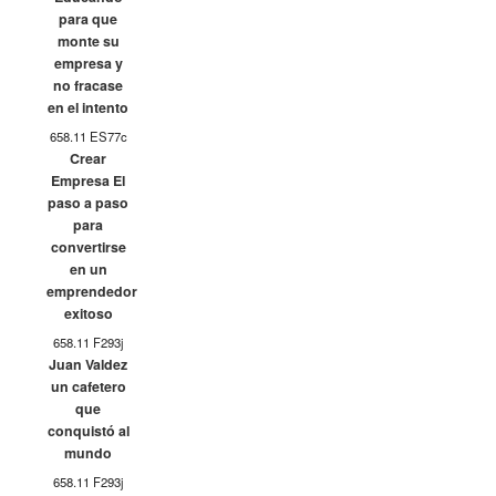
para que
monte su
empresa y
no fracase
en el intento
658.11 ES77c
Crear
Empresa El
paso a paso
para
convertirse
en un
emprendedor
exitoso
658.11 F293j
Juan Valdez
un cafetero
que
conquistó al
mundo
658.11 F293j