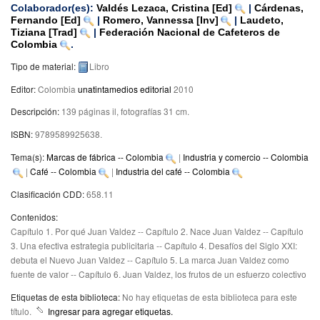
Colaborador(es):
Valdés Lezaca, Cristina
[Ed]
|
Cárdenas,
Fernando
[Ed]
|
Romero, Vannessa
[Inv]
|
Laudeto,
Tiziana
[Trad]
|
Federación Nacional de Cafeteros de
Colombia
.
Tipo de material:
Libro
Editor:
Colombia
unatintamedios editorial
2010
Descripción:
139 páginas il, fotografías 31 cm
.
ISBN:
9789589925638.
Tema(s):
Marcas de fábrica -- Colombia
|
Industria y comercio -- Colombia
|
Café -- Colombia
|
Industria del café -- Colombia
Clasificación CDD:
658.11
Contenidos:
Capítulo 1. Por qué Juan Valdez -- Capítulo 2. Nace Juan Valdez -- Capítulo
3. Una efectiva estrategia publicitaria -- Capítulo 4. Desafíos del Siglo XXI:
debuta el Nuevo Juan Valdez -- Capítulo 5. La marca Juan Valdez como
fuente de valor -- Capítulo 6. Juan Valdez, los frutos de un esfuerzo colectivo
Etiquetas de esta biblioteca:
No hay etiquetas de esta biblioteca para este
título.
Ingresar para agregar etiquetas.