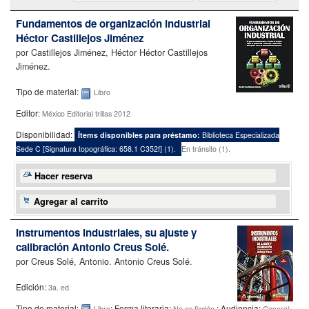
Fundamentos de organización industrial
Héctor Castillejos Jiménez
por
Castillejos Jiménez, Héctor Héctor Castillejos
Jiménez.
Tipo de material:
Libro
Editor:
México Editorial trillas 2012
Disponibilidad:
Ítems disponibles para préstamo:
Biblioteca Especializada
Sede C
[
Signatura topográfica:
658.1 C352f
]
(1).
En tránsito (1).
Hacer reserva
Agregar al carrito
Instrumentos industriales, su ajuste y
calibración
Antonio Creus Solé.
por
Creus Solé, Antonio. Antonio Creus Solé.
Edición:
3a. ed.
Tipo de material:
; Forma literaria:
; Audiencia:
Libro
No es ficción
General;