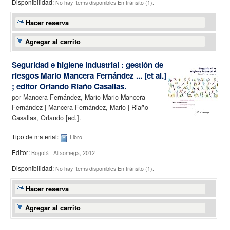
Disponibilidad:
No hay ítems disponibles
En tránsito (1).
Hacer reserva
Agregar al carrito
Seguridad e higiene industrial : gestión de
riesgos
Mario Mancera Fernández ... [et al.]
; editor Orlando Riaño Casallas.
por
Mancera Fernández, Mario Mario Mancera
Fernández
|
Mancera Fernández, Mario
|
Riaño
Casallas, Orlando
[ed.]
.
Tipo de material:
Libro
Editor:
Bogotá : Alfaomega, 2012
Disponibilidad:
No hay ítems disponibles
En tránsito (1).
Hacer reserva
Agregar al carrito