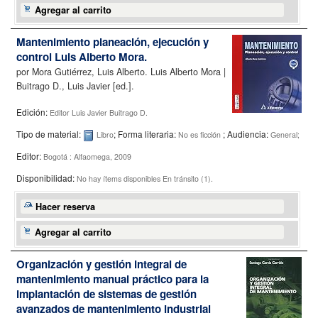
Agregar al carrito
Mantenimiento planeación, ejecución y
control
Luis Alberto Mora.
por
Mora Gutiérrez, Luis Alberto. Luis Alberto Mora
|
Buitrago D., Luis Javier
[ed.]
.
Edición:
Editor Luis Javier Buitrago D.
Tipo de material:
; Forma literaria:
; Audiencia:
Libro
No es ficción
General;
Editor:
Bogotá : Alfaomega, 2009
Disponibilidad:
No hay ítems disponibles
En tránsito (1).
Hacer reserva
Agregar al carrito
Organización y gestión integral de
mantenimiento manual práctico para la
implantación de sistemas de gestión
avanzados de mantenimiento industrial