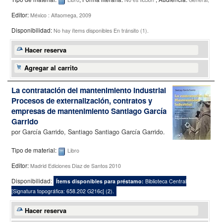
Editor:
México : Alfaomega, 2009
Disponibilidad:
No hay ítems disponibles
En tránsito (1).
Hacer reserva
Agregar al carrito
La contratación del mantenimiento industrial
Procesos de externalización, contratos y
empresas de mantenimiento
Santiago García
Garrido
por
García Garrido, Santiago Santiago García Garrido.
Tipo de material:
Libro
Editor:
Madrid Ediciones Diaz de Santos 2010
Disponibilidad:
Ítems disponibles para préstamo:
Biblioteca Central
[
Signatura topográfica:
658.202 G216c
]
(2).
Hacer reserva