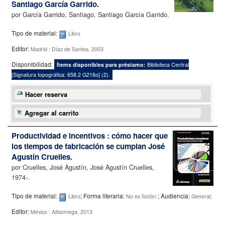
Santiago García Garrido.
por
García Garrido, Santiago. Santiago García Garrido.
Tipo de material:
Libro
Editor:
Madrid : Díaz de Santos, 2003
Disponibilidad:
Ítems disponibles para préstamo:
Biblioteca Central
[
Signatura topográfica:
658.2 G216o
]
(2).
Hacer reserva
Agregar al carrito
Productividad e incentivos : cómo hacer que
los tiempos de fabricación se cumplan
José
Agustín Cruelles.
por
Cruelles, José Agustín, José Agustín Cruelles
,
1974-
.
Tipo de material:
; Forma literaria:
; Audiencia:
Libro
No es ficción
General;
Editor:
México : Alfaomega, 2013