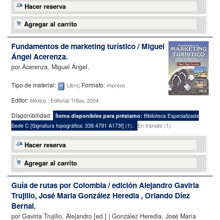
Hacer reserva
Agregar al carrito
Fundamentos de marketing turístico /
Miguel
Ángel Acerenza.
por
Acerenza, Miguel Ángel.
Tipo de material:
; Formato:
Libro
impreso
Editor:
México : Editorial Trillas, 2004
Disponibilidad:
Ítems disponibles para préstamo:
Biblioteca Especializada
Sede C
[
Signatura topográfica:
338.4791 A173f
]
(1).
En tránsito (1).
Hacer reserva
Agregar al carrito
Guía de rutas por Colombia /
edición Alejandro Gaviria
Trujillo, José Maria González Heredia , Orlando Díez
Bernal.
por
Gaviria Trujillo, Alejandro
[ed.]
|
González Heredia, José María