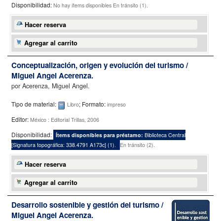
Disponibilidad:
No hay ítems disponibles
En tránsito (1).
Hacer reserva
Agregar al carrito
Conceptualización, origen y evolución del turismo /
Miguel Angel Acerenza.
por
Acerenza, Miguel Angel.
Tipo de material:
; Formato:
Libro
impreso
Editor:
México : Editorial Trillas, 2006
Disponibilidad:
Ítems disponibles para préstamo:
Biblioteca Central
[
Signatura topográfica:
338.4791 A173c
]
(1).
En tránsito (2).
Hacer reserva
Agregar al carrito
Desarrollo sostenible y gestión del turismo /
Miguel Angel Acerenza.