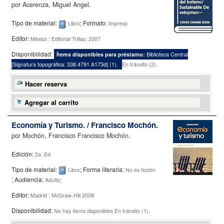
por
Acerenza, Miguel Angel.
Tipo de material:
; Formato:
Libro
impreso
Editor:
México : Editorial Trillas, 2007
Disponibilidad:
Ítems disponibles para préstamo:
Biblioteca Central
[
Signatura topográfica:
338.4791 A173d
]
(1).
En tránsito (2).
Hacer reserva
Agregar al carrito
Economía y Turismo. /
Francisco Mochón.
por
Mochón, Francisco Francisco Mochón.
Edición:
2a. Ed
Tipo de material:
; Forma literaria:
Libro
No es ficción
; Audiencia:
Adulto;
Editor:
Madrid : McGraw-Hill 2008
Disponibilidad:
No hay ítems disponibles
En tránsito (1).