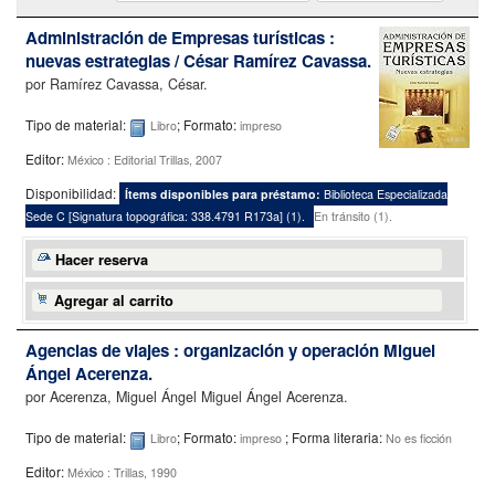
Administración de Empresas turísticas :
nuevas estrategias /
César Ramírez Cavassa.
por
Ramírez Cavassa, César.
Tipo de material:
; Formato:
Libro
impreso
Editor:
México : Editorial Trillas, 2007
Disponibilidad:
Ítems disponibles para préstamo:
Biblioteca Especializada
Sede C
[
Signatura topográfica:
338.4791 R173a
]
(1).
En tránsito (1).
Hacer reserva
Agregar al carrito
Agencias de viajes : organización y operación
Miguel
Ángel Acerenza.
por
Acerenza, Miguel Ángel Miguel Ángel Acerenza.
Tipo de material:
; Formato:
; Forma literaria:
Libro
impreso
No es ficción
Editor:
México : Trillas, 1990