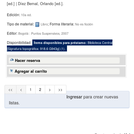
[ed.]
|
Díez Bernal, Orlando
[ed.]
.
Edición:
10a ed.
Tipo de material:
; Forma literaria:
Libro
No es ficción
Editor:
Bogotá : Puntos Suspensivos, 2007
Disponibilidad:
Ítems disponibles para préstamo:
Biblioteca Central
[
Signatura topográfica:
918.6 G943g
]
(1).
Hacer reserva
Agregar al carrito
<<
<
1
2
>
>>
Ingresar
para crear nuevas
listas.